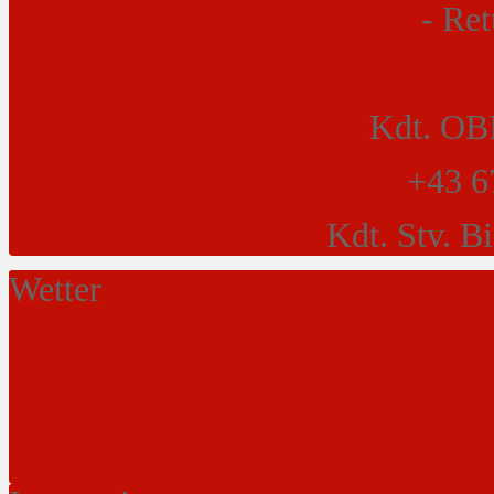
- Ret
Kdt. OBI
+43 6
Kdt. Stv. B
Wetter