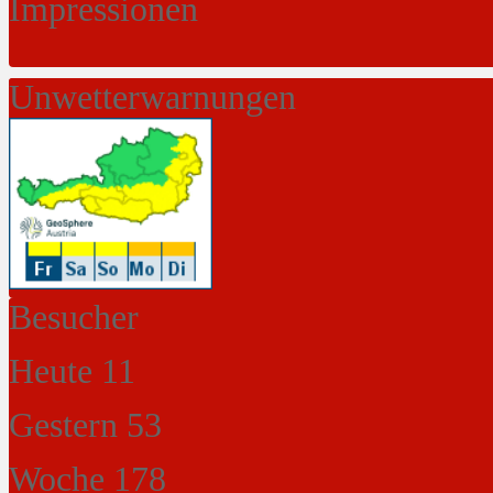
Impressionen
Unwetterwarnungen
Besucher
Heute
11
Gestern
53
Woche
178