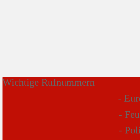
Wichtige Rufnummern
- Eur
- Fe
- P