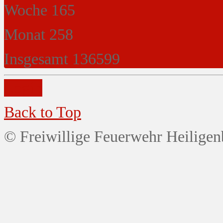
Woche
165
Monat
258
Insgesamt
136599
Login
Back to Top
© Freiwillige Feuerwehr Heiligen