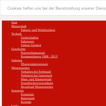
Cookies helfen uns bei der Bereitstellung unserer Diens
Start
Mannschaft
Fahnen- und Würdenträger
Technik
Gerätschaften
Fahrzeuge
Umbau Unimog
Geschichte
Feuerwehrmuseum
Kommandanten 1888 - 2013
Galerien
Übungsimpressionen
Wissenswertes
Verhalten bei Fettbrand
Verhalten bei Gasgeruch
Warn- und Alarmsignale
Feuerlöscherverwendung
Download Wissenswertes
Sonstiges
Formulare
Impressum
Kontakt
Links