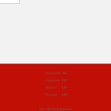
- Euronotruf:
112
- Feuerwehr:
122
- Polizei:
133
- Rettung:
144
Kdt. OBI Rudi Rupitsch