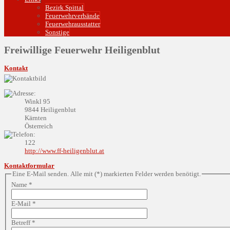
Bezirk Spittal
Feuerwehrverbände
Feuerwehrausstatter
Sonstige
Freiwillige Feuerwehr Heiligenblut
Kontakt
Winkl 95
9844 Heiligenblut
Kärnten
Österreich
122
http://www.ff-heiligenblut.at
Kontaktformular
Eine E-Mail senden. Alle mit (*) markierten Felder werden benötigt.
Name
*
E-Mail
*
Betreff
*