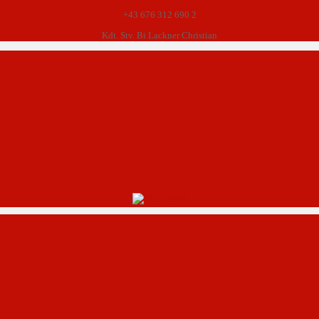
+43 676 312 690 2
Kdt. Stv. Bi Lackner Christian